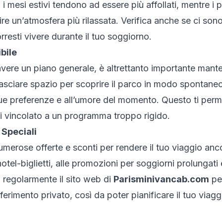
mesi estivi tendono ad essere più affollati, mentre i pe
ire un’atmosfera più rilassata. Verifica anche se ci son
orresti vivere durante il tuo soggiorno.
ibile
vere un piano generale, è altrettanto importante mante
 lasciare spazio per scoprire il parco in modo spontaneo
ue preferenze e all’umore del momento. Questo ti perm
ti vincolato a un programma troppo rigido.
 Speciali
umerose offerte e sconti per rendere il tuo viaggio anc
otel-biglietti, alle promozioni per soggiorni prolungati e
a regolarmente il sito web di
Parisminivancab.com
per
asferimento privato, così da poter pianificare il tuo via